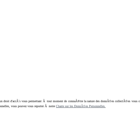
oit d'accÃ¨s vous permettant Ã tout moment de connaÃ®tre la nature des donnÃ©es collectÃ©es vous concern
nnelles, vous pouvez vous reporter Ã notre
Charte sur les DonnÃ©es Personnelles.