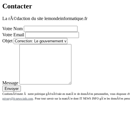
Contacter
La rÃ©daction du site lemondeinformatique.fr
Votre Nom
Votre Email
Objet
Message
ConformÃ©ment Ã notre politique gÃ©nÃ©rale en matiÃ¨re de donnÃ©es personnelles, vous disposez d'un dr
privacy@it-news-info.com
. Pour tout savoir sur la maniÃ¨re dont IT NEWS INFO gÃ¨re les donnÃ©es perso