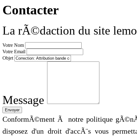
Contacter
La rÃ©daction du site lemo
Votre Nom
Votre Email
Objet
Message
ConformÃ©ment Ã notre politique gÃ©nÃ©
disposez d'un droit d'accÃ¨s vous perme