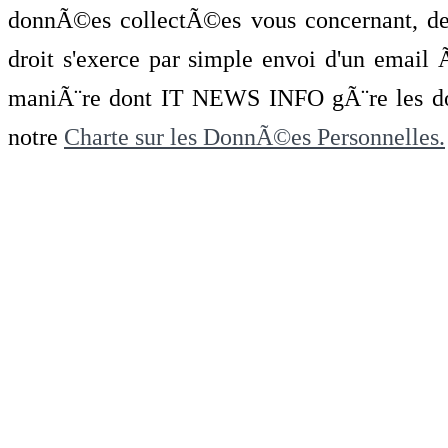
donnÃ©es collectÃ©es vous concernant, de 
droit s'exerce par simple envoi d'un emai
maniÃ¨re dont IT NEWS INFO gÃ¨re les do
notre
Charte sur les DonnÃ©es Personnelles.