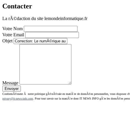
Contacter
La rÃ©daction du site lemondeinformatique.fr
Votre Nom
Votre Email
Objet
Message
ConformÃ©ment Ã notre politique gÃ©nÃ©rale en matiÃ¨re de donnÃ©es personnelles, vous disposez d'un dr
privacy@it-news-info.com
. Pour tout savoir sur la maniÃ¨re dont IT NEWS INFO gÃ¨re les donnÃ©es perso