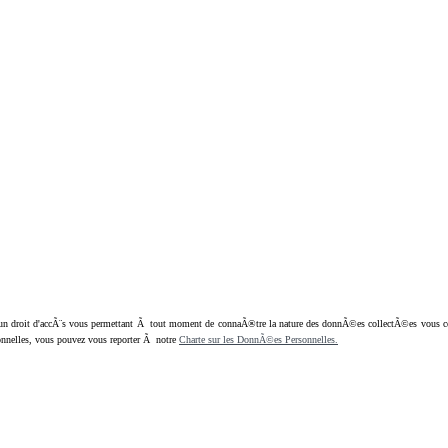
oit d'accÃ¨s vous permettant Ã tout moment de connaÃ®tre la nature des donnÃ©es collectÃ©es vous concern
nnelles, vous pouvez vous reporter Ã notre
Charte sur les DonnÃ©es Personnelles.