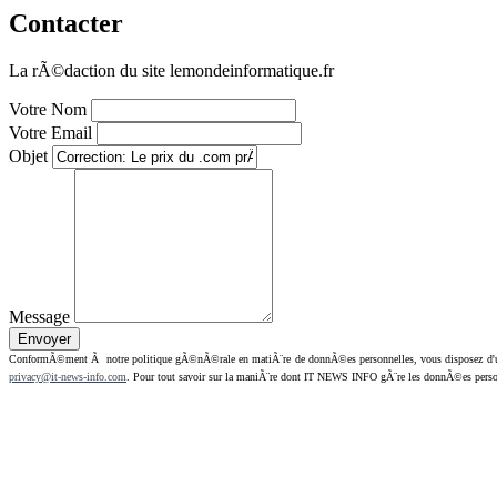
Contacter
La rÃ©daction du site lemondeinformatique.fr
Votre Nom
Votre Email
Objet
Message
ConformÃ©ment Ã notre politique gÃ©nÃ©rale en matiÃ¨re de donnÃ©es personnelles, vous disposez d'un dr
privacy@it-news-info.com
. Pour tout savoir sur la maniÃ¨re dont IT NEWS INFO gÃ¨re les donnÃ©es perso