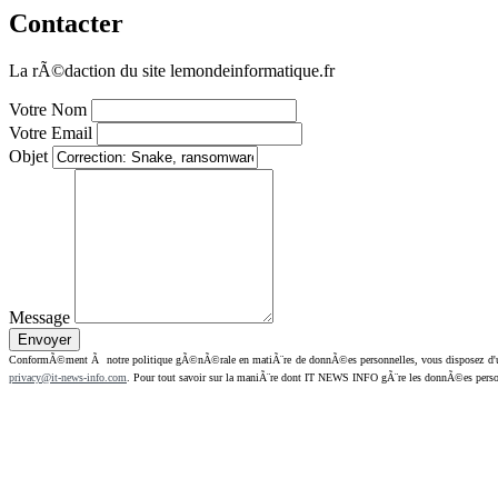
Contacter
La rÃ©daction du site lemondeinformatique.fr
Votre Nom
Votre Email
Objet
Message
ConformÃ©ment Ã notre politique gÃ©nÃ©rale en matiÃ¨re de donnÃ©es personnelles, vous disposez d'un dr
privacy@it-news-info.com
. Pour tout savoir sur la maniÃ¨re dont IT NEWS INFO gÃ¨re les donnÃ©es perso