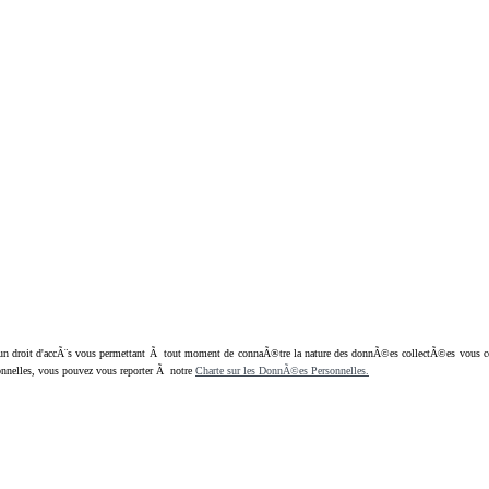
oit d'accÃ¨s vous permettant Ã tout moment de connaÃ®tre la nature des donnÃ©es collectÃ©es vous concern
nnelles, vous pouvez vous reporter Ã notre
Charte sur les DonnÃ©es Personnelles.