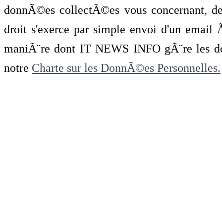
donnÃ©es collectÃ©es vous concernant, de 
droit s'exerce par simple envoi d'un emai
maniÃ¨re dont IT NEWS INFO gÃ¨re les do
notre
Charte sur les DonnÃ©es Personnelles.