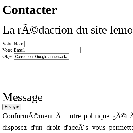
Contacter
La rÃ©daction du site lemo
Votre Nom
Votre Email
Objet
Message
ConformÃ©ment Ã notre politique gÃ©nÃ©
disposez d'un droit d'accÃ¨s vous perme