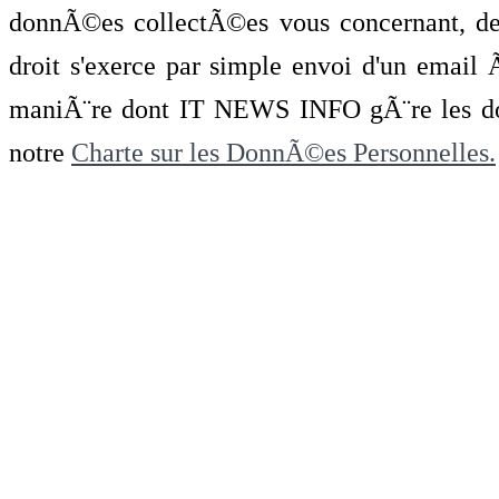
donnÃ©es collectÃ©es vous concernant, de 
droit s'exerce par simple envoi d'un emai
maniÃ¨re dont IT NEWS INFO gÃ¨re les do
notre
Charte sur les DonnÃ©es Personnelles.