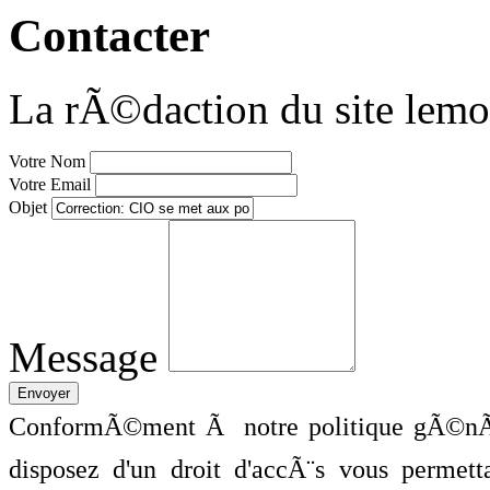
Contacter
La rÃ©daction du site lemo
Votre Nom
Votre Email
Objet
Message
ConformÃ©ment Ã notre politique gÃ©nÃ©
disposez d'un droit d'accÃ¨s vous perme