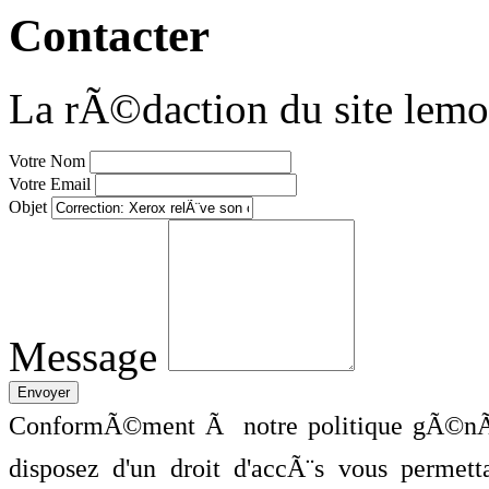
Contacter
La rÃ©daction du site lemo
Votre Nom
Votre Email
Objet
Message
ConformÃ©ment Ã notre politique gÃ©nÃ©
disposez d'un droit d'accÃ¨s vous perme