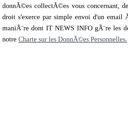
donnÃ©es collectÃ©es vous concernant, de 
droit s'exerce par simple envoi d'un emai
maniÃ¨re dont IT NEWS INFO gÃ¨re les do
notre
Charte sur les DonnÃ©es Personnelles.