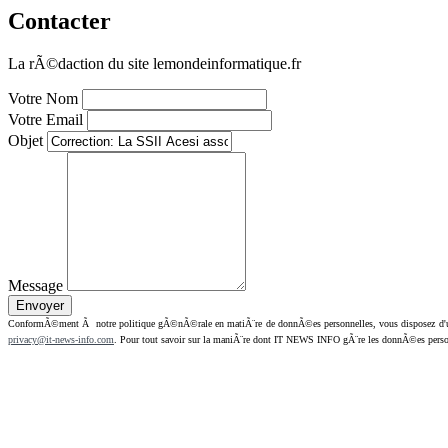
Contacter
La rÃ©daction du site lemondeinformatique.fr
Votre Nom
Votre Email
Objet
Message
ConformÃ©ment Ã notre politique gÃ©nÃ©rale en matiÃ¨re de donnÃ©es personnelles, vous disposez d'un dr
privacy@it-news-info.com
. Pour tout savoir sur la maniÃ¨re dont IT NEWS INFO gÃ¨re les donnÃ©es perso