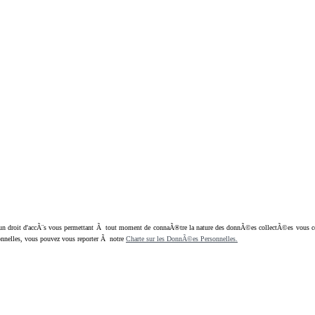
oit d'accÃ¨s vous permettant Ã tout moment de connaÃ®tre la nature des donnÃ©es collectÃ©es vous concern
nnelles, vous pouvez vous reporter Ã notre
Charte sur les DonnÃ©es Personnelles.