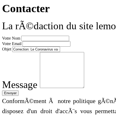
Contacter
La rÃ©daction du site lemo
Votre Nom
Votre Email
Objet
Message
ConformÃ©ment Ã notre politique gÃ©nÃ©
disposez d'un droit d'accÃ¨s vous perme