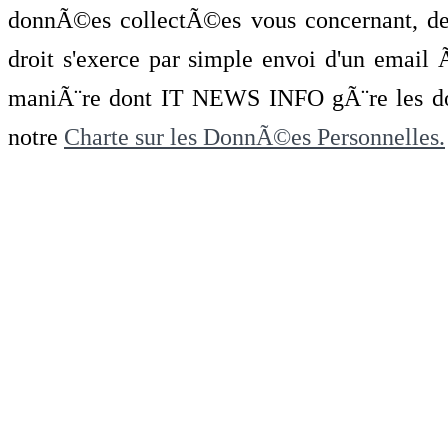
donnÃ©es collectÃ©es vous concernant, de 
droit s'exerce par simple envoi d'un emai
maniÃ¨re dont IT NEWS INFO gÃ¨re les do
notre
Charte sur les DonnÃ©es Personnelles.