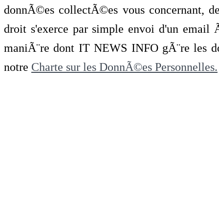
donnÃ©es collectÃ©es vous concernant, de 
droit s'exerce par simple envoi d'un emai
maniÃ¨re dont IT NEWS INFO gÃ¨re les do
notre
Charte sur les DonnÃ©es Personnelles.