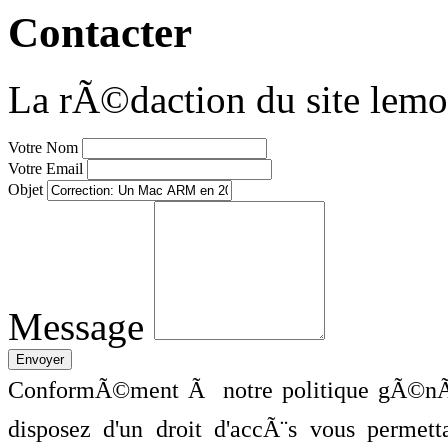
Contacter
La rÃ©daction du site lemo
Votre Nom
Votre Email
Objet
Message
ConformÃ©ment Ã notre politique gÃ©nÃ©
disposez d'un droit d'accÃ¨s vous perme