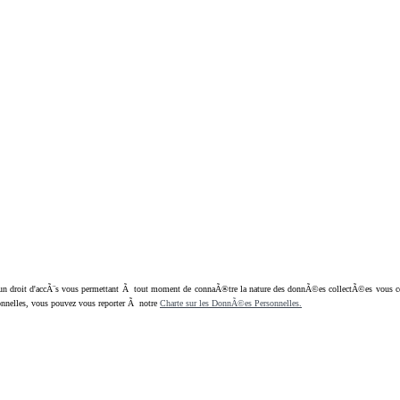
oit d'accÃ¨s vous permettant Ã tout moment de connaÃ®tre la nature des donnÃ©es collectÃ©es vous concern
nnelles, vous pouvez vous reporter Ã notre
Charte sur les DonnÃ©es Personnelles.