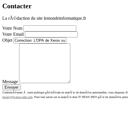
Contacter
La rÃ©daction du site lemondeinformatique.fr
Votre Nom
Votre Email
Objet
Message
ConformÃ©ment Ã notre politique gÃ©nÃ©rale en matiÃ¨re de donnÃ©es personnelles, vous disposez d'un dr
privacy@it-news-info.com
. Pour tout savoir sur la maniÃ¨re dont IT NEWS INFO gÃ¨re les donnÃ©es perso