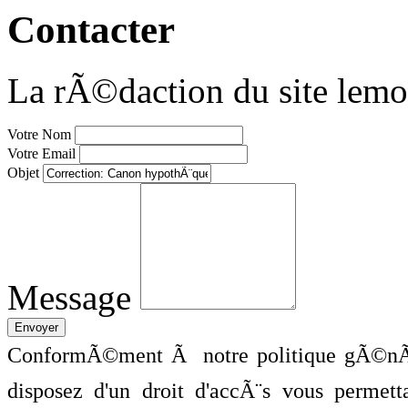
Contacter
La rÃ©daction du site lemo
Votre Nom
Votre Email
Objet
Message
ConformÃ©ment Ã notre politique gÃ©nÃ©
disposez d'un droit d'accÃ¨s vous perme