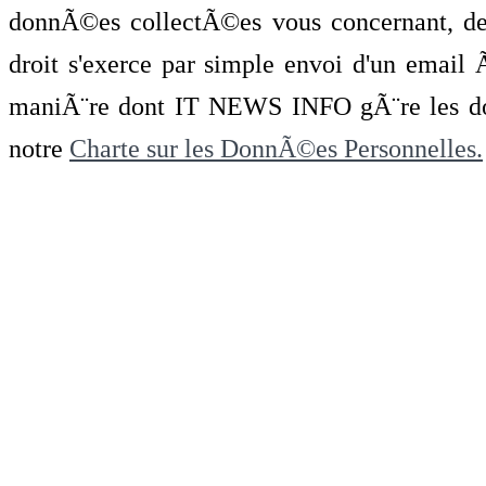
donnÃ©es collectÃ©es vous concernant, de 
droit s'exerce par simple envoi d'un emai
maniÃ¨re dont IT NEWS INFO gÃ¨re les do
notre
Charte sur les DonnÃ©es Personnelles.