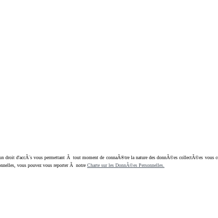
oit d'accÃ¨s vous permettant Ã tout moment de connaÃ®tre la nature des donnÃ©es collectÃ©es vous concern
nnelles, vous pouvez vous reporter Ã notre
Charte sur les DonnÃ©es Personnelles.