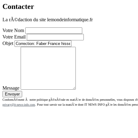
Contacter
La rÃ©daction du site lemondeinformatique.fr
Votre Nom
Votre Email
Objet
Message
ConformÃ©ment Ã notre politique gÃ©nÃ©rale en matiÃ¨re de donnÃ©es personnelles, vous disposez d'un dr
privacy@it-news-info.com
. Pour tout savoir sur la maniÃ¨re dont IT NEWS INFO gÃ¨re les donnÃ©es perso