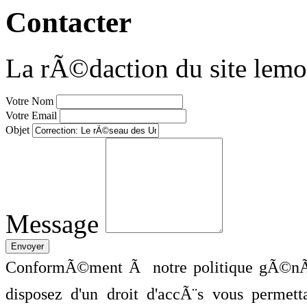
Contacter
La rÃ©daction du site lemo
Votre Nom
Votre Email
Objet
Message
ConformÃ©ment Ã notre politique gÃ©nÃ©
disposez d'un droit d'accÃ¨s vous perme