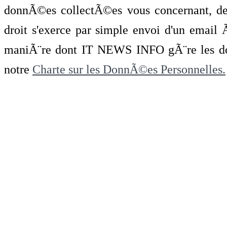
donnÃ©es collectÃ©es vous concernant, de 
droit s'exerce par simple envoi d'un emai
maniÃ¨re dont IT NEWS INFO gÃ¨re les do
notre
Charte sur les DonnÃ©es Personnelles.