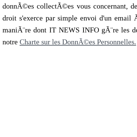
donnÃ©es collectÃ©es vous concernant, de 
droit s'exerce par simple envoi d'un emai
maniÃ¨re dont IT NEWS INFO gÃ¨re les do
notre
Charte sur les DonnÃ©es Personnelles.