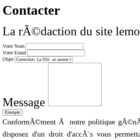
Contacter
La rÃ©daction du site lemo
Votre Nom
Votre Email
Objet
Message
ConformÃ©ment Ã notre politique gÃ©nÃ©
disposez d'un droit d'accÃ¨s vous perme