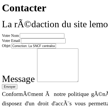
Contacter
La rÃ©daction du site lemo
Votre Nom
Votre Email
Objet
Message
ConformÃ©ment Ã notre politique gÃ©nÃ©
disposez d'un droit d'accÃ¨s vous perme