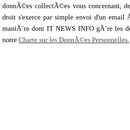
donnÃ©es collectÃ©es vous concernant, de 
droit s'exerce par simple envoi d'un emai
maniÃ¨re dont IT NEWS INFO gÃ¨re les do
notre
Charte sur les DonnÃ©es Personnelles.