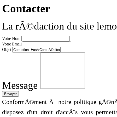
Contacter
La rÃ©daction du site lemo
Votre Nom
Votre Email
Objet
Message
ConformÃ©ment Ã notre politique gÃ©nÃ©
disposez d'un droit d'accÃ¨s vous perme