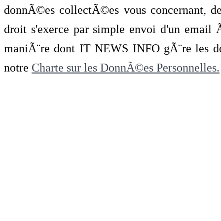
donnÃ©es collectÃ©es vous concernant, de 
droit s'exerce par simple envoi d'un emai
maniÃ¨re dont IT NEWS INFO gÃ¨re les do
notre
Charte sur les DonnÃ©es Personnelles.