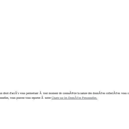
oit d'accÃ¨s vous permettant Ã tout moment de connaÃ®tre la nature des donnÃ©es collectÃ©es vous concern
nnelles, vous pouvez vous reporter Ã notre
Charte sur les DonnÃ©es Personnelles.