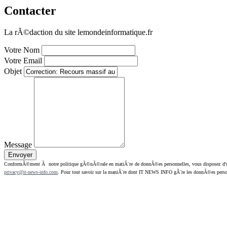
Contacter
La rÃ©daction du site lemondeinformatique.fr
Votre Nom
Votre Email
Objet
Message
ConformÃ©ment Ã notre politique gÃ©nÃ©rale en matiÃ¨re de donnÃ©es personnelles, vous disposez d'un dr
privacy@it-news-info.com
. Pour tout savoir sur la maniÃ¨re dont IT NEWS INFO gÃ¨re les donnÃ©es perso