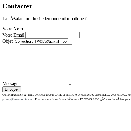
Contacter
La rÃ©daction du site lemondeinformatique.fr
Votre Nom
Votre Email
Objet
Message
ConformÃ©ment Ã notre politique gÃ©nÃ©rale en matiÃ¨re de donnÃ©es personnelles, vous disposez d'un dr
privacy@it-news-info.com
. Pour tout savoir sur la maniÃ¨re dont IT NEWS INFO gÃ¨re les donnÃ©es perso