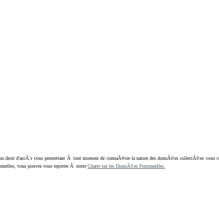
oit d'accÃ¨s vous permettant Ã tout moment de connaÃ®tre la nature des donnÃ©es collectÃ©es vous concern
nnelles, vous pouvez vous reporter Ã notre
Charte sur les DonnÃ©es Personnelles.