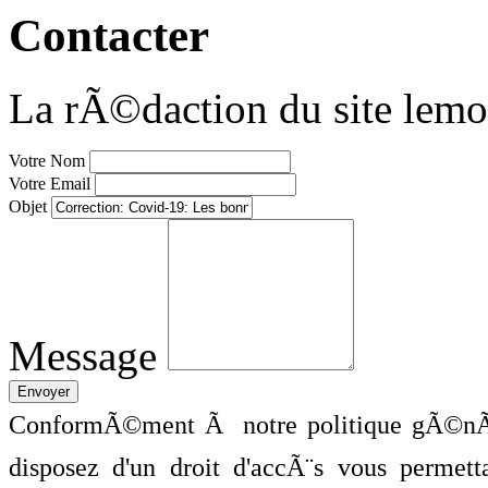
Contacter
La rÃ©daction du site lemo
Votre Nom
Votre Email
Objet
Message
ConformÃ©ment Ã notre politique gÃ©nÃ©
disposez d'un droit d'accÃ¨s vous perme