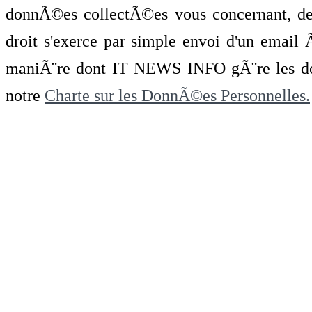
donnÃ©es collectÃ©es vous concernant, de 
droit s'exerce par simple envoi d'un emai
maniÃ¨re dont IT NEWS INFO gÃ¨re les do
notre
Charte sur les DonnÃ©es Personnelles.