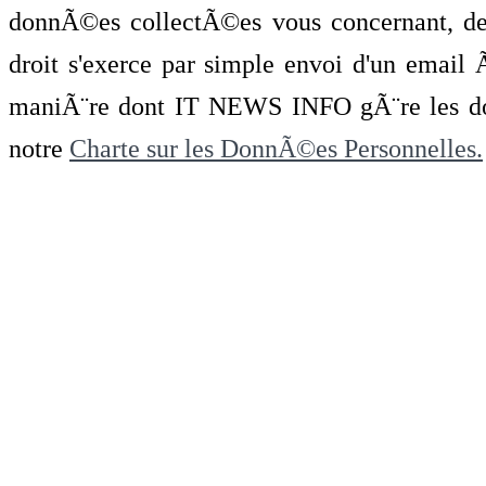
donnÃ©es collectÃ©es vous concernant, de 
droit s'exerce par simple envoi d'un emai
maniÃ¨re dont IT NEWS INFO gÃ¨re les do
notre
Charte sur les DonnÃ©es Personnelles.