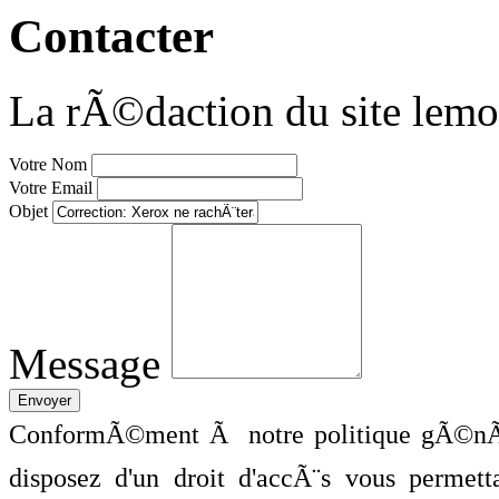
Contacter
La rÃ©daction du site lemo
Votre Nom
Votre Email
Objet
Message
ConformÃ©ment Ã notre politique gÃ©nÃ©
disposez d'un droit d'accÃ¨s vous perme