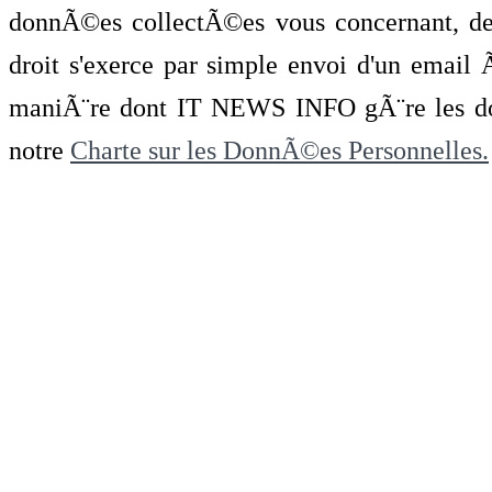
donnÃ©es collectÃ©es vous concernant, de 
droit s'exerce par simple envoi d'un emai
maniÃ¨re dont IT NEWS INFO gÃ¨re les do
notre
Charte sur les DonnÃ©es Personnelles.