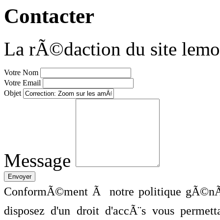
Contacter
La rÃ©daction du site lemo
Votre Nom
Votre Email
Objet
Message
ConformÃ©ment Ã notre politique gÃ©nÃ©
disposez d'un droit d'accÃ¨s vous perme