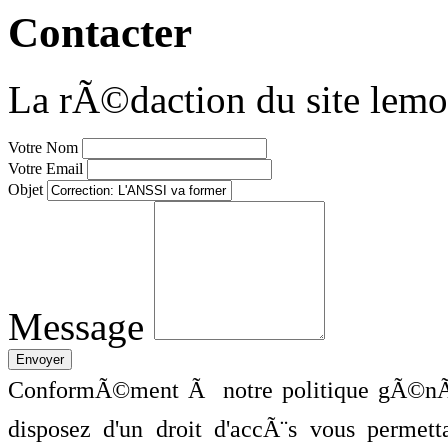
Contacter
La rÃ©daction du site lemo
Votre Nom
Votre Email
Objet
Message
ConformÃ©ment Ã notre politique gÃ©nÃ©
disposez d'un droit d'accÃ¨s vous perme