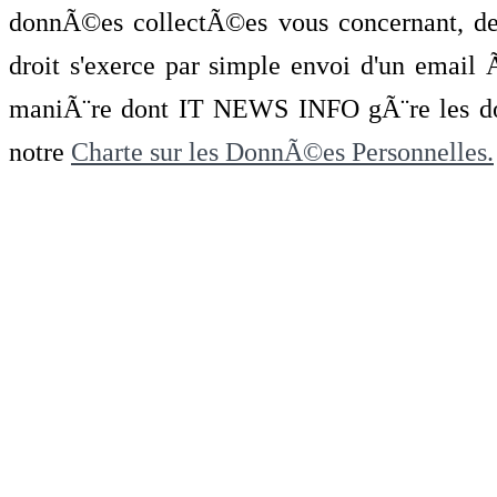
donnÃ©es collectÃ©es vous concernant, de 
droit s'exerce par simple envoi d'un emai
maniÃ¨re dont IT NEWS INFO gÃ¨re les do
notre
Charte sur les DonnÃ©es Personnelles.