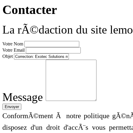
Contacter
La rÃ©daction du site lemo
Votre Nom
Votre Email
Objet
Message
ConformÃ©ment Ã notre politique gÃ©nÃ©
disposez d'un droit d'accÃ¨s vous perme