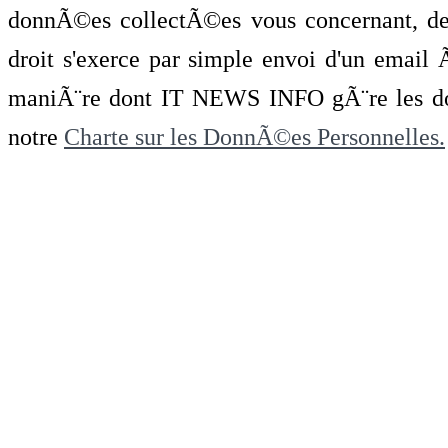
donnÃ©es collectÃ©es vous concernant, de 
droit s'exerce par simple envoi d'un emai
maniÃ¨re dont IT NEWS INFO gÃ¨re les do
notre
Charte sur les DonnÃ©es Personnelles.