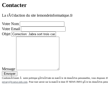
Contacter
La rÃ©daction du site lemondeinformatique.fr
Votre Nom
Votre Email
Objet
Message
ConformÃ©ment Ã notre politique gÃ©nÃ©rale en matiÃ¨re de donnÃ©es personnelles, vous disposez d'un dr
privacy@it-news-info.com
. Pour tout savoir sur la maniÃ¨re dont IT NEWS INFO gÃ¨re les donnÃ©es perso