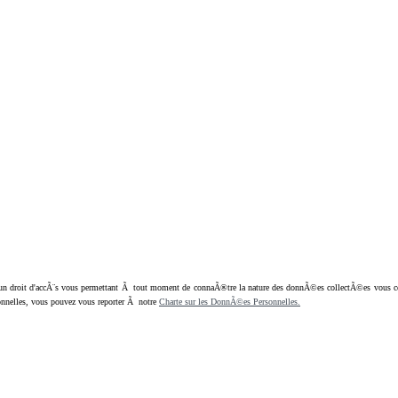
oit d'accÃ¨s vous permettant Ã tout moment de connaÃ®tre la nature des donnÃ©es collectÃ©es vous concern
nnelles, vous pouvez vous reporter Ã notre
Charte sur les DonnÃ©es Personnelles.