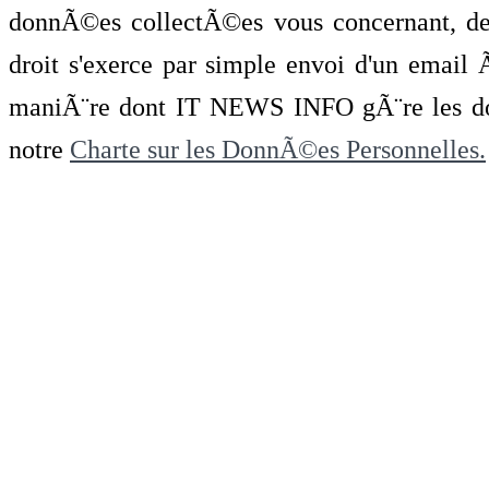
donnÃ©es collectÃ©es vous concernant, de 
droit s'exerce par simple envoi d'un emai
maniÃ¨re dont IT NEWS INFO gÃ¨re les do
notre
Charte sur les DonnÃ©es Personnelles.