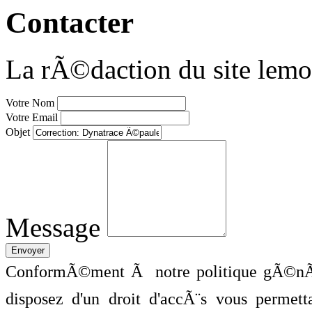
Contacter
La rÃ©daction du site lemo
Votre Nom
Votre Email
Objet
Message
ConformÃ©ment Ã notre politique gÃ©nÃ©
disposez d'un droit d'accÃ¨s vous perme