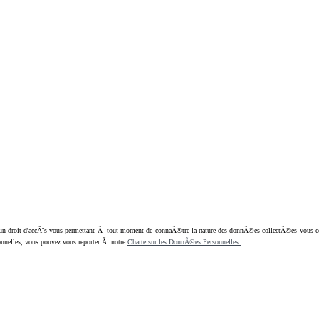
oit d'accÃ¨s vous permettant Ã tout moment de connaÃ®tre la nature des donnÃ©es collectÃ©es vous concern
nnelles, vous pouvez vous reporter Ã notre
Charte sur les DonnÃ©es Personnelles.