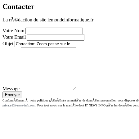
Contacter
La rÃ©daction du site lemondeinformatique.fr
Votre Nom
Votre Email
Objet
Message
ConformÃ©ment Ã notre politique gÃ©nÃ©rale en matiÃ¨re de donnÃ©es personnelles, vous disposez d'un dr
privacy@it-news-info.com
. Pour tout savoir sur la maniÃ¨re dont IT NEWS INFO gÃ¨re les donnÃ©es perso