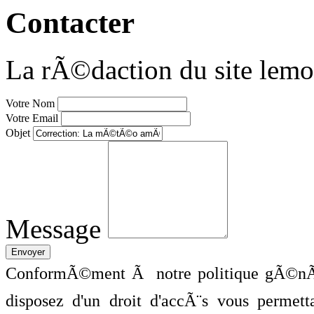
Contacter
La rÃ©daction du site lemo
Votre Nom
Votre Email
Objet
Message
ConformÃ©ment Ã notre politique gÃ©nÃ©
disposez d'un droit d'accÃ¨s vous perme