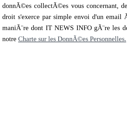
donnÃ©es collectÃ©es vous concernant, de 
droit s'exerce par simple envoi d'un emai
maniÃ¨re dont IT NEWS INFO gÃ¨re les do
notre
Charte sur les DonnÃ©es Personnelles.