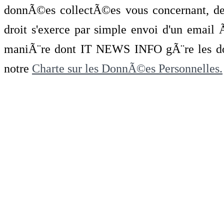
donnÃ©es collectÃ©es vous concernant, de 
droit s'exerce par simple envoi d'un emai
maniÃ¨re dont IT NEWS INFO gÃ¨re les do
notre
Charte sur les DonnÃ©es Personnelles.