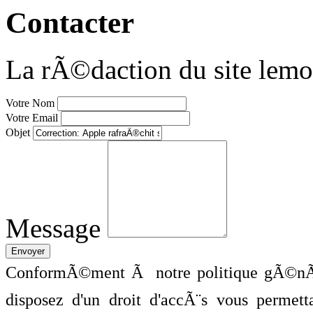
Contacter
La rÃ©daction du site lemo
Votre Nom
Votre Email
Objet
Message
ConformÃ©ment Ã notre politique gÃ©nÃ©
disposez d'un droit d'accÃ¨s vous perme