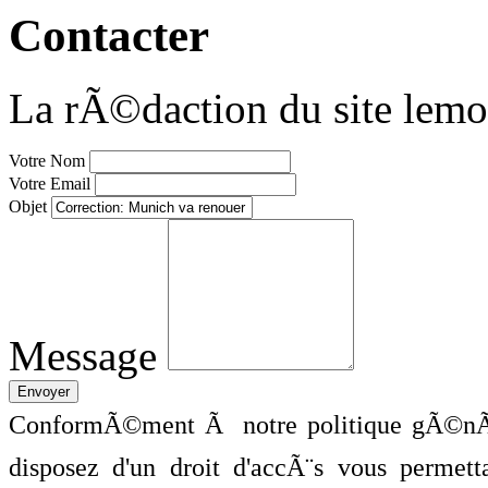
Contacter
La rÃ©daction du site lemo
Votre Nom
Votre Email
Objet
Message
ConformÃ©ment Ã notre politique gÃ©nÃ©
disposez d'un droit d'accÃ¨s vous perme