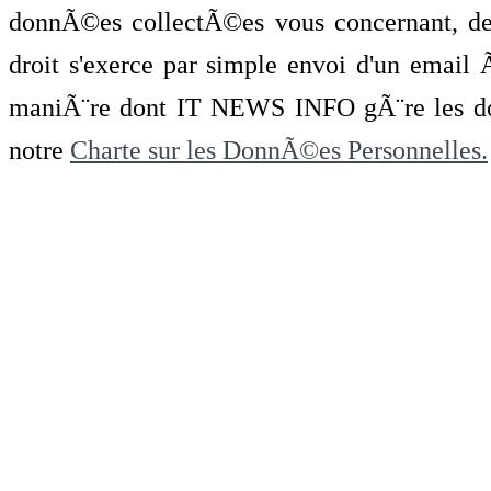
donnÃ©es collectÃ©es vous concernant, de 
droit s'exerce par simple envoi d'un emai
maniÃ¨re dont IT NEWS INFO gÃ¨re les do
notre
Charte sur les DonnÃ©es Personnelles.