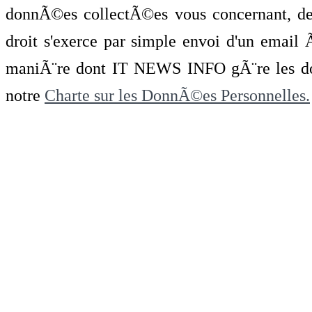
donnÃ©es collectÃ©es vous concernant, de 
droit s'exerce par simple envoi d'un emai
maniÃ¨re dont IT NEWS INFO gÃ¨re les do
notre
Charte sur les DonnÃ©es Personnelles.