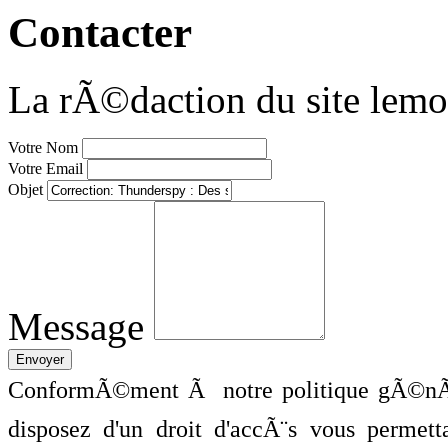
Contacter
La rÃ©daction du site lemo
Votre Nom
Votre Email
Objet
Message
ConformÃ©ment Ã notre politique gÃ©nÃ©
disposez d'un droit d'accÃ¨s vous perme