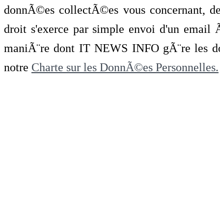
donnÃ©es collectÃ©es vous concernant, de 
droit s'exerce par simple envoi d'un emai
maniÃ¨re dont IT NEWS INFO gÃ¨re les do
notre
Charte sur les DonnÃ©es Personnelles.