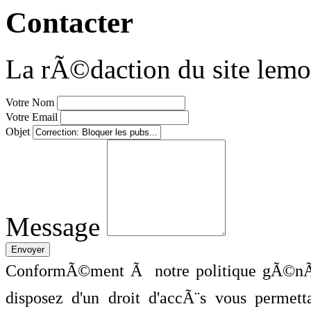
Contacter
La rÃ©daction du site lemo
Votre Nom
Votre Email
Objet
Message
ConformÃ©ment Ã notre politique gÃ©nÃ©
disposez d'un droit d'accÃ¨s vous perme