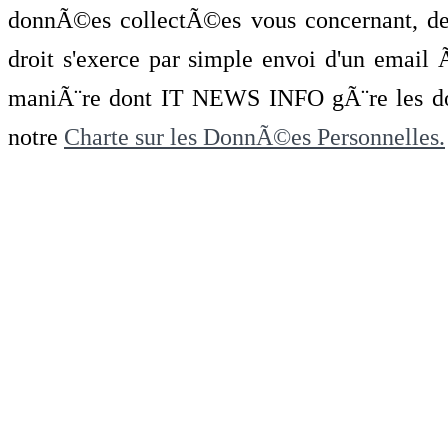
donnÃ©es collectÃ©es vous concernant, de 
droit s'exerce par simple envoi d'un emai
maniÃ¨re dont IT NEWS INFO gÃ¨re les do
notre
Charte sur les DonnÃ©es Personnelles.