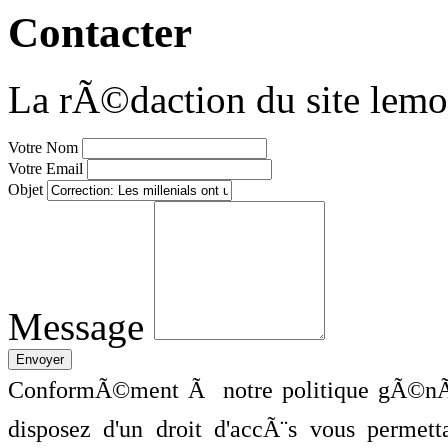
Contacter
La rÃ©daction du site lemo
Votre Nom
Votre Email
Objet
Message
ConformÃ©ment Ã notre politique gÃ©nÃ©
disposez d'un droit d'accÃ¨s vous perme