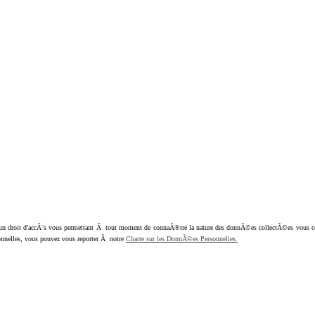
oit d'accÃ¨s vous permettant Ã tout moment de connaÃ®tre la nature des donnÃ©es collectÃ©es vous concern
nnelles, vous pouvez vous reporter Ã notre
Charte sur les DonnÃ©es Personnelles.