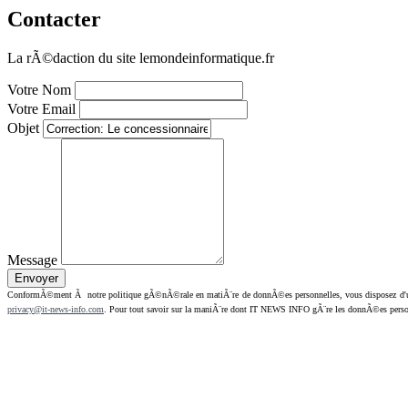
Contacter
La rÃ©daction du site lemondeinformatique.fr
Votre Nom
Votre Email
Objet
Message
ConformÃ©ment Ã notre politique gÃ©nÃ©rale en matiÃ¨re de donnÃ©es personnelles, vous disposez d'un dr
privacy@it-news-info.com
. Pour tout savoir sur la maniÃ¨re dont IT NEWS INFO gÃ¨re les donnÃ©es perso