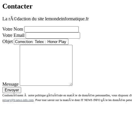
Contacter
La rÃ©daction du site lemondeinformatique.fr
Votre Nom
Votre Email
Objet
Message
ConformÃ©ment Ã notre politique gÃ©nÃ©rale en matiÃ¨re de donnÃ©es personnelles, vous disposez d'un dr
privacy@it-news-info.com
. Pour tout savoir sur la maniÃ¨re dont IT NEWS INFO gÃ¨re les donnÃ©es perso