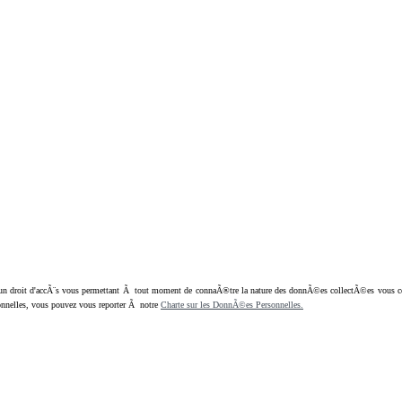
oit d'accÃ¨s vous permettant Ã tout moment de connaÃ®tre la nature des donnÃ©es collectÃ©es vous concern
nnelles, vous pouvez vous reporter Ã notre
Charte sur les DonnÃ©es Personnelles.