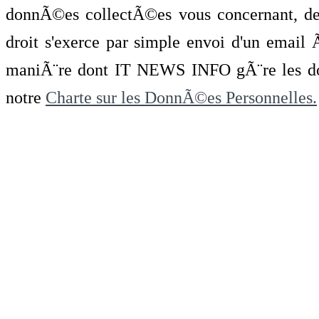
donnÃ©es collectÃ©es vous concernant, de 
droit s'exerce par simple envoi d'un emai
maniÃ¨re dont IT NEWS INFO gÃ¨re les do
notre
Charte sur les DonnÃ©es Personnelles.