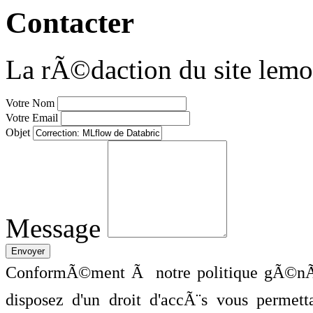
Contacter
La rÃ©daction du site lemo
Votre Nom
Votre Email
Objet
Message
ConformÃ©ment Ã notre politique gÃ©nÃ©
disposez d'un droit d'accÃ¨s vous perme