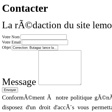
Contacter
La rÃ©daction du site lemo
Votre Nom
Votre Email
Objet
Message
ConformÃ©ment Ã notre politique gÃ©nÃ©
disposez d'un droit d'accÃ¨s vous perme