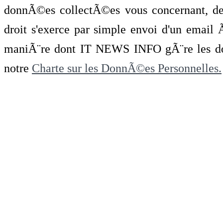
donnÃ©es collectÃ©es vous concernant, de 
droit s'exerce par simple envoi d'un emai
maniÃ¨re dont IT NEWS INFO gÃ¨re les do
notre
Charte sur les DonnÃ©es Personnelles.