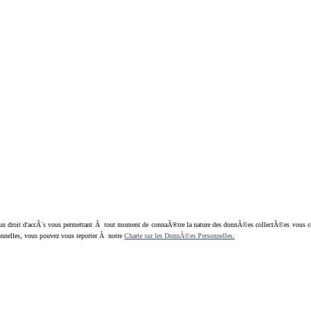
oit d'accÃ¨s vous permettant Ã tout moment de connaÃ®tre la nature des donnÃ©es collectÃ©es vous concern
nnelles, vous pouvez vous reporter Ã notre
Charte sur les DonnÃ©es Personnelles.