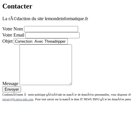
Contacter
La rÃ©daction du site lemondeinformatique.fr
Votre Nom
Votre Email
Objet
Message
ConformÃ©ment Ã notre politique gÃ©nÃ©rale en matiÃ¨re de donnÃ©es personnelles, vous disposez d'un dr
privacy@it-news-info.com
. Pour tout savoir sur la maniÃ¨re dont IT NEWS INFO gÃ¨re les donnÃ©es perso