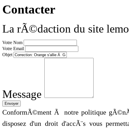
Contacter
La rÃ©daction du site lemo
Votre Nom
Votre Email
Objet
Message
ConformÃ©ment Ã notre politique gÃ©nÃ©
disposez d'un droit d'accÃ¨s vous perme