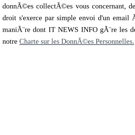
donnÃ©es collectÃ©es vous concernant, de 
droit s'exerce par simple envoi d'un emai
maniÃ¨re dont IT NEWS INFO gÃ¨re les do
notre
Charte sur les DonnÃ©es Personnelles.