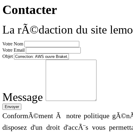
Contacter
La rÃ©daction du site lemo
Votre Nom
Votre Email
Objet
Message
ConformÃ©ment Ã notre politique gÃ©nÃ©
disposez d'un droit d'accÃ¨s vous perme