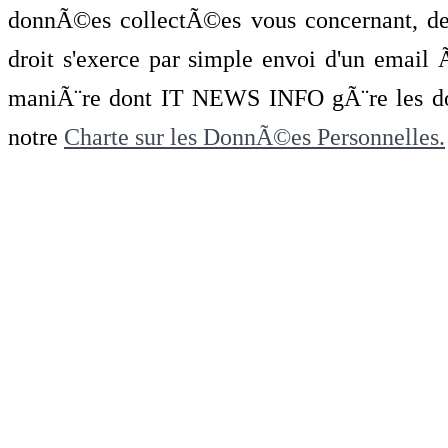
donnÃ©es collectÃ©es vous concernant, de 
droit s'exerce par simple envoi d'un emai
maniÃ¨re dont IT NEWS INFO gÃ¨re les do
notre
Charte sur les DonnÃ©es Personnelles.