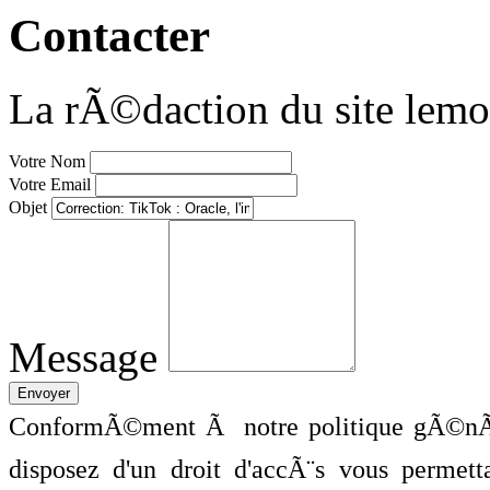
Contacter
La rÃ©daction du site lemo
Votre Nom
Votre Email
Objet
Message
ConformÃ©ment Ã notre politique gÃ©nÃ©
disposez d'un droit d'accÃ¨s vous perme