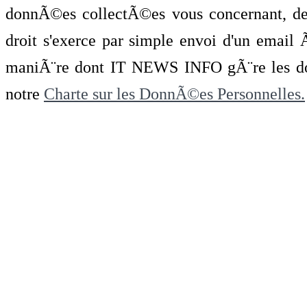
donnÃ©es collectÃ©es vous concernant, de 
droit s'exerce par simple envoi d'un emai
maniÃ¨re dont IT NEWS INFO gÃ¨re les do
notre
Charte sur les DonnÃ©es Personnelles.