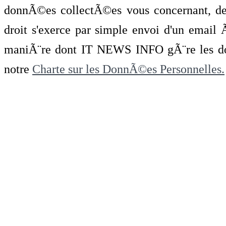
donnÃ©es collectÃ©es vous concernant, de 
droit s'exerce par simple envoi d'un emai
maniÃ¨re dont IT NEWS INFO gÃ¨re les do
notre
Charte sur les DonnÃ©es Personnelles.