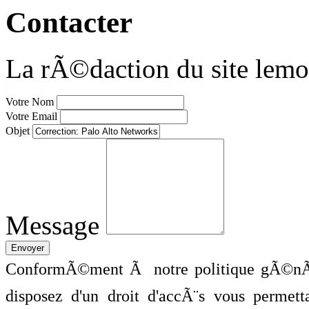
Contacter
La rÃ©daction du site lemo
Votre Nom
Votre Email
Objet
Message
ConformÃ©ment Ã notre politique gÃ©nÃ©
disposez d'un droit d'accÃ¨s vous perme