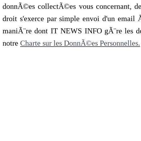
donnÃ©es collectÃ©es vous concernant, de 
droit s'exerce par simple envoi d'un emai
maniÃ¨re dont IT NEWS INFO gÃ¨re les do
notre
Charte sur les DonnÃ©es Personnelles.