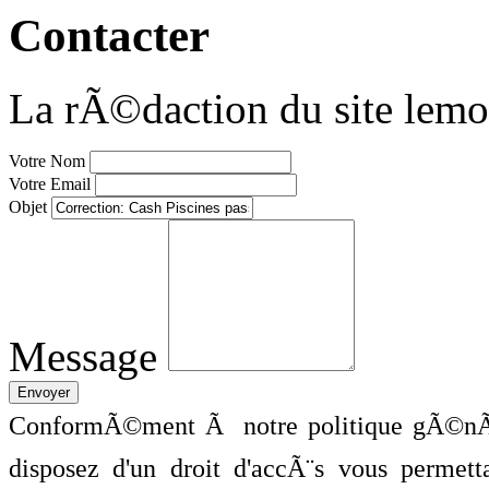
Contacter
La rÃ©daction du site lemo
Votre Nom
Votre Email
Objet
Message
ConformÃ©ment Ã notre politique gÃ©nÃ©
disposez d'un droit d'accÃ¨s vous perme