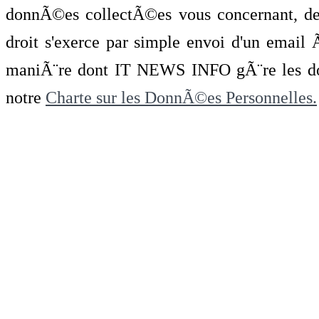
donnÃ©es collectÃ©es vous concernant, de 
droit s'exerce par simple envoi d'un emai
maniÃ¨re dont IT NEWS INFO gÃ¨re les do
notre
Charte sur les DonnÃ©es Personnelles.