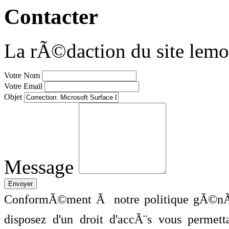
Contacter
La rÃ©daction du site lemo
Votre Nom
Votre Email
Objet
Message
ConformÃ©ment Ã notre politique gÃ©nÃ©
disposez d'un droit d'accÃ¨s vous perme