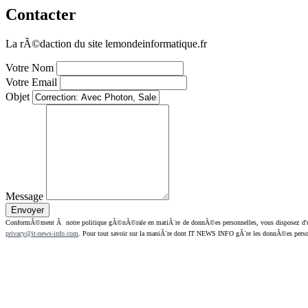
Contacter
La rÃ©daction du site lemondeinformatique.fr
Votre Nom
Votre Email
Objet
Message
ConformÃ©ment Ã notre politique gÃ©nÃ©rale en matiÃ¨re de donnÃ©es personnelles, vous disposez d'un dr
privacy@it-news-info.com
. Pour tout savoir sur la maniÃ¨re dont IT NEWS INFO gÃ¨re les donnÃ©es perso