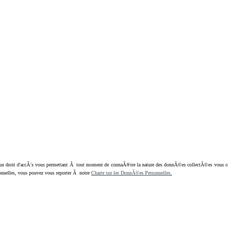
oit d'accÃ¨s vous permettant Ã tout moment de connaÃ®tre la nature des donnÃ©es collectÃ©es vous concern
nnelles, vous pouvez vous reporter Ã notre
Charte sur les DonnÃ©es Personnelles.