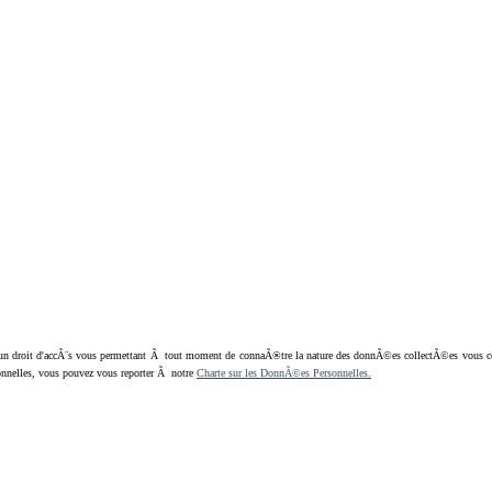
oit d'accÃ¨s vous permettant Ã tout moment de connaÃ®tre la nature des donnÃ©es collectÃ©es vous concern
nnelles, vous pouvez vous reporter Ã notre
Charte sur les DonnÃ©es Personnelles.