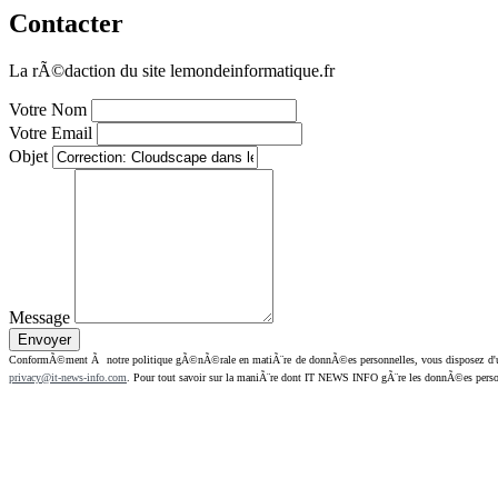
Contacter
La rÃ©daction du site lemondeinformatique.fr
Votre Nom
Votre Email
Objet
Message
ConformÃ©ment Ã notre politique gÃ©nÃ©rale en matiÃ¨re de donnÃ©es personnelles, vous disposez d'un dr
privacy@it-news-info.com
. Pour tout savoir sur la maniÃ¨re dont IT NEWS INFO gÃ¨re les donnÃ©es perso