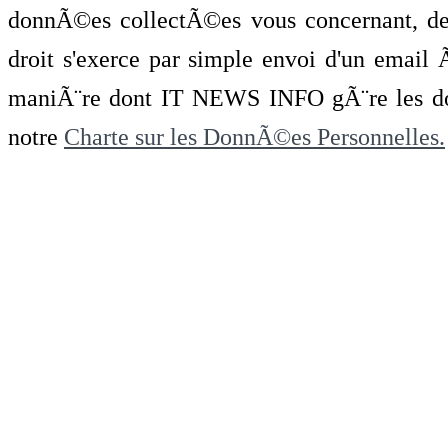
donnÃ©es collectÃ©es vous concernant, de 
droit s'exerce par simple envoi d'un emai
maniÃ¨re dont IT NEWS INFO gÃ¨re les do
notre
Charte sur les DonnÃ©es Personnelles.