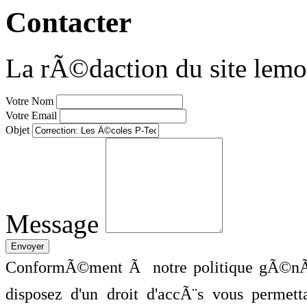
Contacter
La rÃ©daction du site lemo
Votre Nom
Votre Email
Objet
Message
ConformÃ©ment Ã notre politique gÃ©nÃ©
disposez d'un droit d'accÃ¨s vous perme