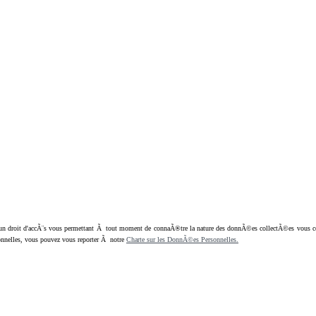
oit d'accÃ¨s vous permettant Ã tout moment de connaÃ®tre la nature des donnÃ©es collectÃ©es vous concern
nnelles, vous pouvez vous reporter Ã notre
Charte sur les DonnÃ©es Personnelles.