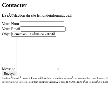
Contacter
La rÃ©daction du site lemondeinformatique.fr
Votre Nom
Votre Email
Objet
Message
ConformÃ©ment Ã notre politique gÃ©nÃ©rale en matiÃ¨re de donnÃ©es personnelles, vous disposez d'un dr
privacy@it-news-info.com
. Pour tout savoir sur la maniÃ¨re dont IT NEWS INFO gÃ¨re les donnÃ©es perso