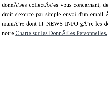
donnÃ©es collectÃ©es vous concernant, de 
droit s'exerce par simple envoi d'un emai
maniÃ¨re dont IT NEWS INFO gÃ¨re les do
notre
Charte sur les DonnÃ©es Personnelles.