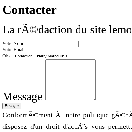
Contacter
La rÃ©daction du site lemo
Votre Nom
Votre Email
Objet
Message
ConformÃ©ment Ã notre politique gÃ©nÃ©
disposez d'un droit d'accÃ¨s vous perme